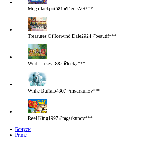
Mega Jackpot
581 ₽
DenisVS***
Treasures Of Icewind Dale
2924 ₽
beautif***
Wild Turkey
1882 ₽
lucky***
White Buffalo
4307 ₽
mgarkunov***
Reel King
1997 ₽
mgarkunov***
Бонусы
Prime