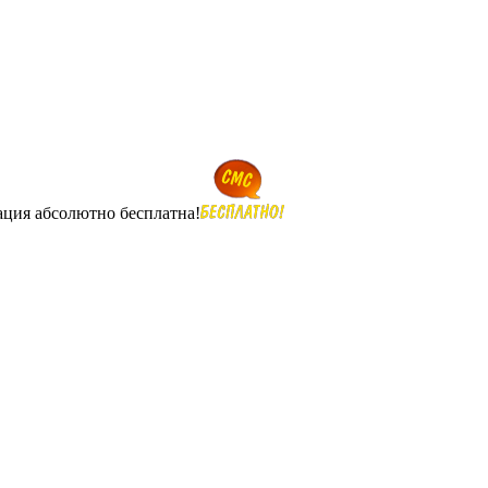
ация абсолютно бесплатна!