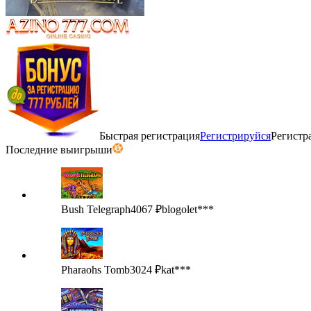
Быстрая регистрация
Регистрируйся
Регистр
Последние выигрыши
Bush Telegraph
4067 ₽
blogolet***
Pharaohs Tomb
3024 ₽
kat***