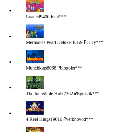
Loaded
9400 ₽
kat***
Mermaid's Pearl Deluxe
18359 ₽
Lucy***
Munchkins
8068 ₽
blogolet***
The Incredible Hulk
7362 ₽
Egoistik***
4 Reel Kings
19016 ₽
verkhovod***