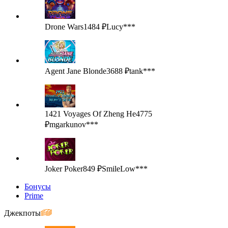
Drone Wars
1484 ₽
Lucy***
Agent Jane Blonde
3688 ₽
tank***
1421 Voyages Of Zheng He
4775
₽
mgarkunov***
Joker Poker
849 ₽
SmileLow***
Бонусы
Prime
Джекпоты