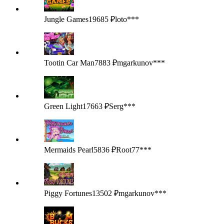
Jungle Games
19685 ₽
loto***
Tootin Car Man
7883 ₽
mgarkunov***
Green Light
17663 ₽
Serg***
Mermaids Pearl
5836 ₽
Root77***
Piggy Fortunes
13502 ₽
mgarkunov***