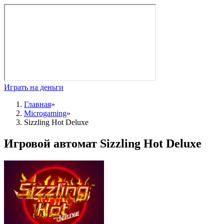
Играть на деньги
Главная
»
Microgaming
»
Sizzling Hot Deluxe
Игровой автомат Sizzling Hot Deluxe