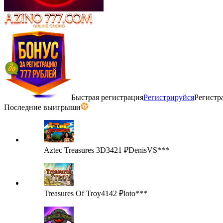
Быстрая регистрация
Регистрируйся
Регистр
Последние выигрыши
Aztec Treasures 3D
3421 ₽
DenisVS***
Treasures Of Troy
4142 ₽
loto***