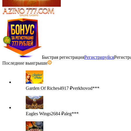
Быстрая регистрация
Регистрируйся
Регистр
Последние выигрыши
Garden Of Riches
4917 ₽
verkhovod***
Eagles Wings
2684 ₽
aleg***