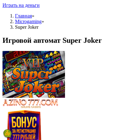
Играть на деньги
Главная
»
Microgaming
»
Super Joker
Игровой автомат Super Joker