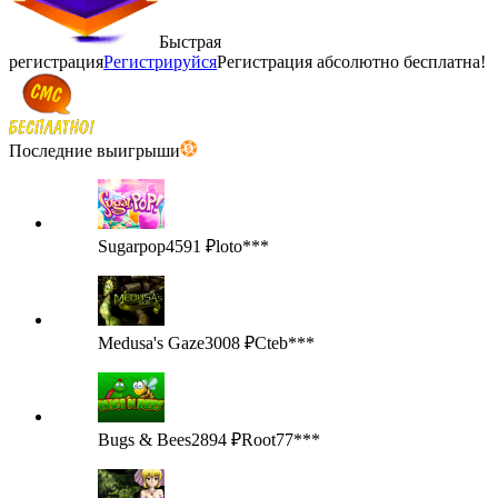
Быстрая
регистрация
Регистрируйся
Регистрация абсолютно бесплатна!
Последние выигрыши
Sugarpop
4591 ₽
loto***
Medusa's Gaze
3008 ₽
Cteb***
Bugs & Bees
2894 ₽
Root77***