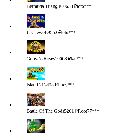
Bermuda Triangle
10638 ₽
loto***
Just Jewels
9552 ₽
loto***
Guns-N-Roses
10008 ₽
kat***
Island 2
12498 ₽
Lucy***
Battle Of The Gods
5201 ₽
Root77***