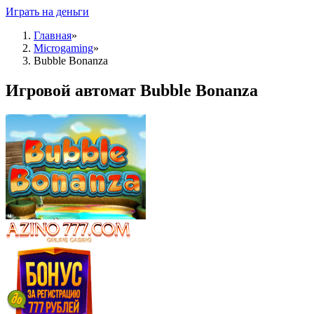
Играть на деньги
Главная
»
Microgaming
»
Bubble Bonanza
Игровой автомат Bubble Bonanza