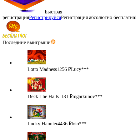
Быстрая
регистрация
Регистрируйся
Регистрация абсолютно бесплатна!
Последние выигрыши
Lotto Madness
1256 ₽
Lucy***
Deck The Halls
1131 ₽
mgarkunov***
Lucky Haunter
4436 ₽
loto***